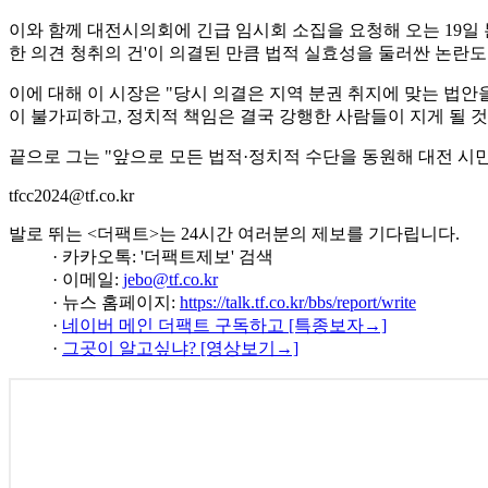
이와 함께 대전시의회에 긴급 임시회 소집을 요청해 오는 19일
한 의견 청취의 건'이 의결된 만큼 법적 실효성을 둘러싼 논란도
이에 대해 이 시장은 "당시 의결은 지역 분권 취지에 맞는 법안
이 불가피하고, 정치적 책임은 결국 강행한 사람들이 지게 될 
끝으로 그는 "앞으로 모든 법적·정치적 수단을 동원해 대전 시
tfcc2024@tf.co.kr
발로 뛰는 <더팩트>는 24시간 여러분의 제보를 기다립니다.
· 카카오톡: '더팩트제보' 검색
· 이메일:
jebo@tf.co.kr
· 뉴스 홈페이지:
https://talk.tf.co.kr/bbs/report/write
·
네이버 메인 더팩트 구독하고 [특종보자→]
·
그곳이 알고싶냐? [영상보기→]