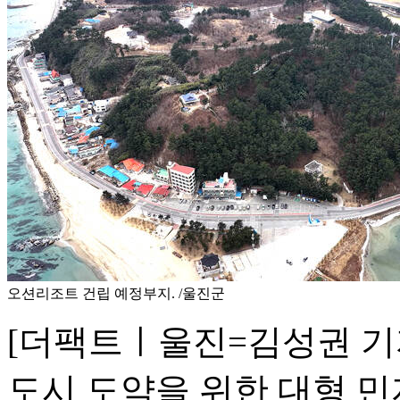
오션리조트 건립 예정부지. /울진군
[더팩트ㅣ울진=김성권 기
도시 도약을 위한 대형 