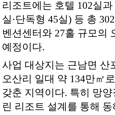
리조트에는 호텔 102실과 
실·단독형 45실) 등 총 
벤션센터와 27홀 규모의
예정이다.
사업 대상지는 근남면 산포
오산리 일대 약 134만㎡
갖춘 지역이다. 특히 망양
린 리조트 설계를 통해 