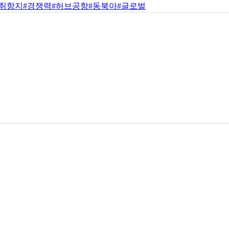
#취항지
#경쟁력
#허브공항
#동북아
#글로벌