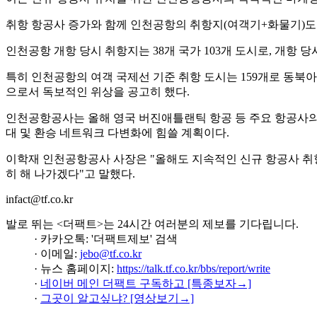
취항 항공사 증가와 함께 인천공항의 취항지(여객기+화물기)도 53
인천공항 개항 당시 취항지는 38개 국가 103개 도시로, 개항 당시
특히 인천공항의 여객 국제선 기준 취항 도시는 159개로 동북아 
으로서 독보적인 위상을 공고히 했다.
인천공항공사는 올해 영국 버진애틀랜틱 항공 등 주요 항공사의 
대 및 환승 네트워크 다변화에 힘쓸 계획이다.
이학재 인천공항공사 사장은 "올해도 지속적인 신규 항공사 취
히 해 나가겠다"고 말했다.
infact@tf.co.kr
발로 뛰는 <더팩트>는 24시간 여러분의 제보를 기다립니다.
· 카카오톡: '더팩트제보' 검색
· 이메일:
jebo@tf.co.kr
· 뉴스 홈페이지:
https://talk.tf.co.kr/bbs/report/write
·
네이버 메인 더팩트 구독하고 [특종보자→]
·
그곳이 알고싶냐? [영상보기→]