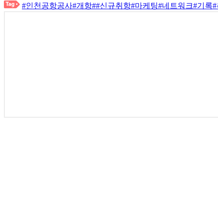
#인천공항공사
#개항
#
#신규취항
#마케팅
#네트워크
#기록