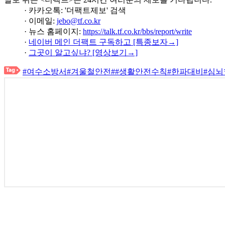
· 카카오톡: '더팩트제보' 검색
· 이메일:
jebo@tf.co.kr
· 뉴스 홈페이지:
https://talk.tf.co.kr/bbs/report/write
·
네이버 메인 더팩트 구독하고 [특종보자→]
·
그곳이 알고싶냐? [영상보기→]
#여수소방서
#겨울철안전
#
#생활안전수칙
#한파대비
#심