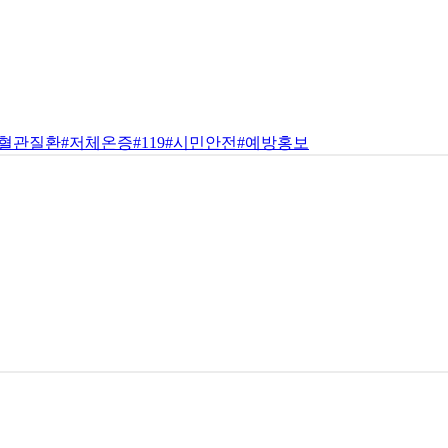
뇌혈관질환
#저체온증
#119
#시민안전
#예방홍보