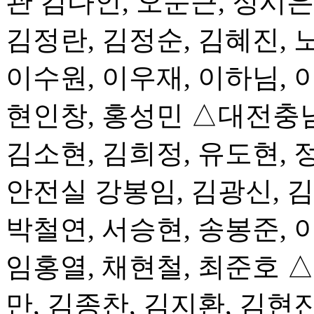
관 김다인, 오문근, 정시
김정란, 김정순, 김혜진, 
이수원, 이우재, 이하님, 
현인창, 홍성민 △대전충
김소현, 김희정, 유도현, 
안전실 강봉임, 김광신, 김
박철연, 서승현, 송봉준, 
임홍열, 채현철, 최준호 
만, 김종찬, 김지환, 김현