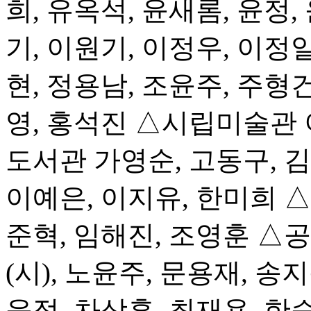
희, 유옥석, 윤새롬, 윤정,
기, 이원기, 이정우, 이정일
현, 정용남, 조윤주, 주형건
영, 홍석진 △시립미술관 
도서관 가영순, 고동구, 김
이예은, 이지유, 한미희 
준혁, 임해진, 조영훈 △
(시), 노윤주, 문용재, 송
윤정, 차상훈, 최재용,