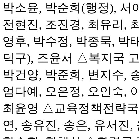
박소윤, 박순희(행정), 서
전현진, 조진경, 최유리,
영후, 박수정, 박종묵, 박
덕구), 조윤서 △복지국 고
박건양, 박준희, 변지수, 
엄다예, 오은정, 오인숙, 
최윤영 △교육정책전략국 김
연, 송유진, 송은, 유서진,