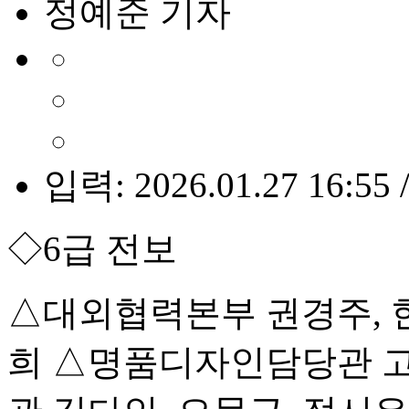
정예준 기자
입력: 2026.01.27 16:55 
◇6급 전보
△대외협력본부 권경주, 
희 △명품디자인담당관 고