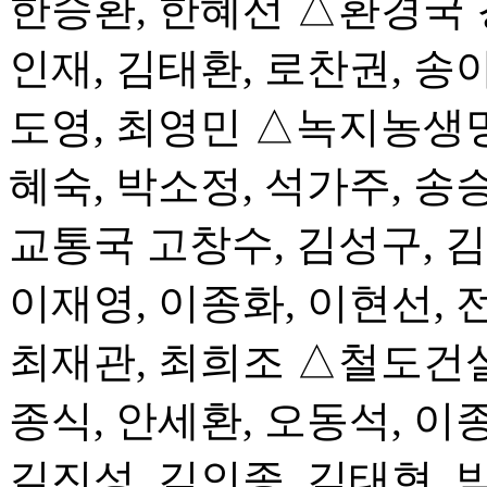
한승환, 한혜선 △환경국 강
인재, 김태환, 로찬권, 송아
도영, 최영민 △녹지농생명
혜숙, 박소정, 석가주, 송
교통국 고창수, 김성구, 김
이재영, 이종화, 이현선, 
최재관, 최희조 △철도건설
종식, 안세환, 오동석, 
길진성, 김인종, 김태현, 