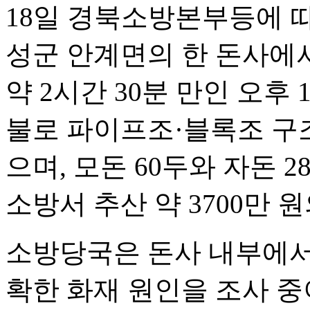
18일 경북소방본부등에 따
성군 안계면의 한 돈사에
약 2시간 30분 만인 오후 
불로 파이프조·블록조 구조
으며, 모돈 60두와 자돈 
소방서 추산 약 3700만 
소방당국은 돈사 내부에서
확한 화재 원인을 조사 중