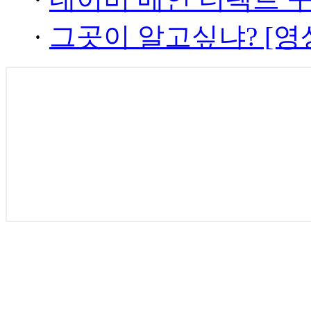
·
그곳이 알고싶냐? [영