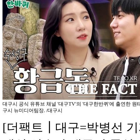
대구시 공식 유튜브 채널 '대구TV'의 '대구한반퀴'에 출연한 원
구시 뉴미디어팀장. /대구시
[더팩트┃대구=박병선 기