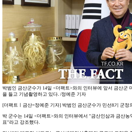
박범인 금산군수가 14일 <더팩트>와의 인터뷰에 앞서 금산군 마
을 들고 기념촬영하고 있다. /정예준 기자
[더팩트ㅣ금산=정예준 기자] 박범인 금산군수가 민선8기 군정의
박 군수는 14일 <더팩트>와의 인터뷰에서 "금산인삼과 금산농
표"라고 강조했다.