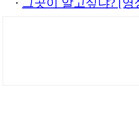
·
그곳이 알고싶냐? [영