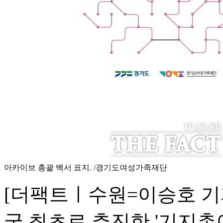
아카이브 총괄 백서 표지. /경기도여성가족재단
[더팩트ㅣ수원=이승호 기
국 최초로 추진한 '기지촌