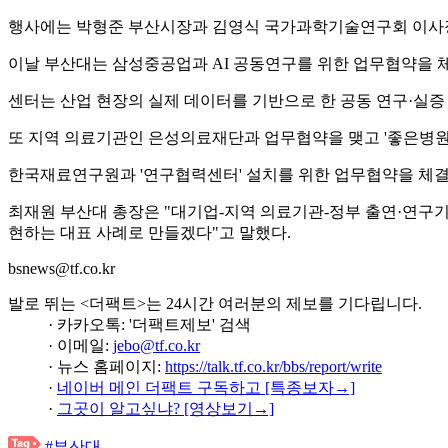
행사에는 박형준 부산시장과 김영식 국가과학기술연구회 이사장이
이날 부산대는 삼성중공업과 AI 공동연구를 위한 업무협약을 체
센터는 산업 현장의 실제 데이터를 기반으로 한 공동 연구·실증 
또 지역 의료기관인 은성의료재단과 업무협약을 맺고 '좋은병원들
한국재료연구원과 '연구협력센터' 설치를 위한 업무협약을 체결
최재원 부산대 총장은 "대기업-지역 의료기관-정부 출연·연구기관
현하는 대표 사례로 만들겠다"고 말했다.
bsnews@tf.co.kr
발로 뛰는 <더팩트>는 24시간 여러분의 제보를 기다립니다.
· 카카오톡: '더팩트제보' 검색
· 이메일:
jebo@tf.co.kr
· 뉴스 홈페이지:
https://talk.tf.co.kr/bbs/report/write
·
네이버 메인 더팩트 구독하고 [특종보자→]
·
그곳이 알고싶냐? [영상보기→]
#부산대