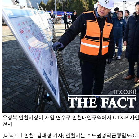
유정복 인천시장이 22일 연수구 인천대입구역에서 GTX-B 사업
천시
[더팩트ㅣ인천=김재경 기자] 인천시는 수도권광역급행철도(GTX-B