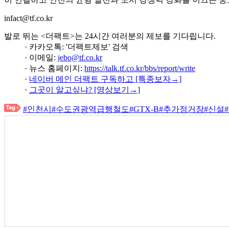
infact@tf.co.kr
발로 뛰는 <더팩트>는 24시간 여러분의 제보를 기다립니다.
· 카카오톡: '더팩트제보' 검색
· 이메일:
jebo@tf.co.kr
· 뉴스 홈페이지:
https://talk.tf.co.kr/bbs/report/write
·
네이버 메인 더팩트 구독하고 [특종보자→]
·
그곳이 알고싶냐? [영상보기→]
#인천시
#수도권광역급행철도
#GTX-B
#추가정거장
#신설