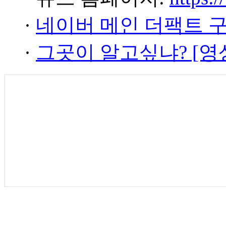
·
네이버 메인 더팩트 
·
그곳이 알고싶냐? [영