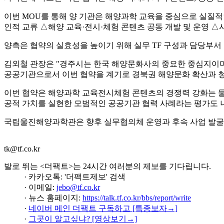
이번 MOU를 통해 양 기관은 해양과학 교육을 중심으로 실질적
인적 교류 △해양 교육·전시·체험 콘텐츠 공동 개발 및 운영 
양측은 협약의 실효성을 높이기 위해 실무 TF 구성과 담당부서
김외철 관장은 "경주시는 한국 해양문화사의 중요한 중심지이며
공공기관으로서 이번 협약을 계기로 경북권 해양문화 확산과 
이번 협약은 해양과학 교육전시체험 콘텐츠의 경쟁력 강화는 물론
공적 가치를 실현한 모범적인 공공기관 협력 사례라는 평가도 
국립울진해양과학관은 향후 실무협의체 운영과 후속 사업 발굴을
tk@tf.co.kr
발로 뛰는 <더팩트>는 24시간 여러분의 제보를 기다립니다.
· 카카오톡: '더팩트제보' 검색
· 이메일:
jebo@tf.co.kr
· 뉴스 홈페이지:
https://talk.tf.co.kr/bbs/report/write
·
네이버 메인 더팩트 구독하고 [특종보자→]
·
그곳이 알고싶냐? [영상보기→]