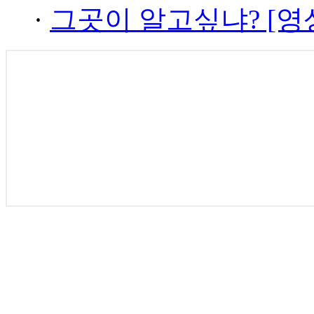
·
그곳이 알고싶냐? [영