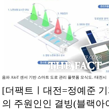
음파 AloT 센서 기반 스마트 도로 관리 플랫폼 모식도. /대전시
[더팩트ㅣ대전=정예준 기
의 주원인인 결빙(블랙아이