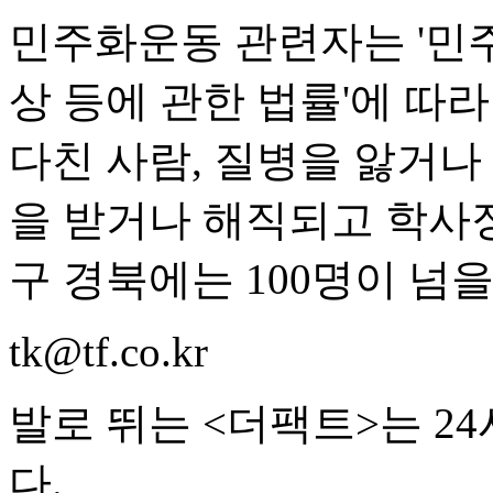
민주화운동 관련자는 '민
상 등에 관한 법률'에 따
다친 사람, 질병을 앓거나
을 받거나 해직되고 학사징
구 경북에는 100명이 넘
tk@tf.co.kr
발로 뛰는 <더팩트>는 2
다.