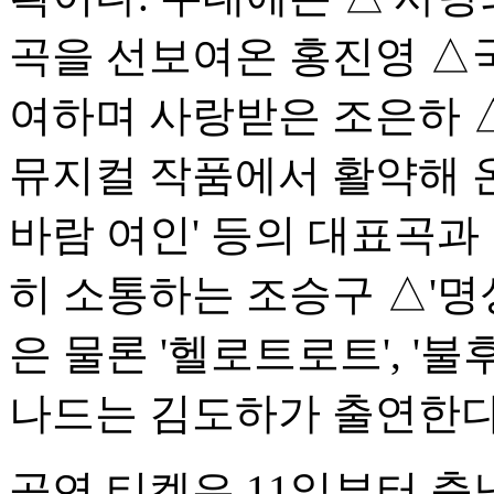
곡을 선보여온 홍진영 △국
여하며 사랑받은 조은하 △'
뮤지컬 작품에서 활약해 온 
바람 여인' 등의 대표곡과
히 소통하는 조승구 △'명성
은 물론 '헬로트로트', '
나드는 김도하가 출연한다
공연 티켓은 11일부터 