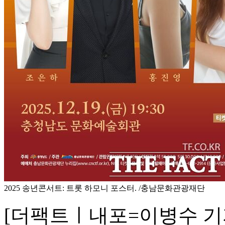
2025 송년콘서트: 트롯 하모니 포스터. /충남문화관광재단
[더팩트ㅣ내포=이병수 기