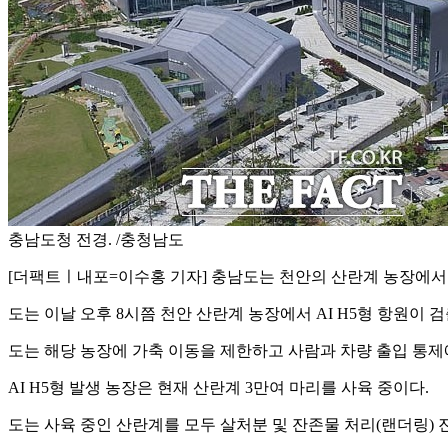
충남도청 전경. /충청남도
[더팩트ㅣ내포=이수홍 기자] 충남도는 천안의 산란계 농장에서 올겨
도는 이날 오후 8시쯤 천안 산란계 농장에서 AI H5형 항원이
도는 해당 농장에 가축 이동을 제한하고 사람과 차량 출입 통제
AI H5형 발생 농장은 현재 산란계 3만여 마리를 사육 중이다.
도는 사육 중인 산란계를 모두 살처분 및 잔존물 처리(랜더링) 