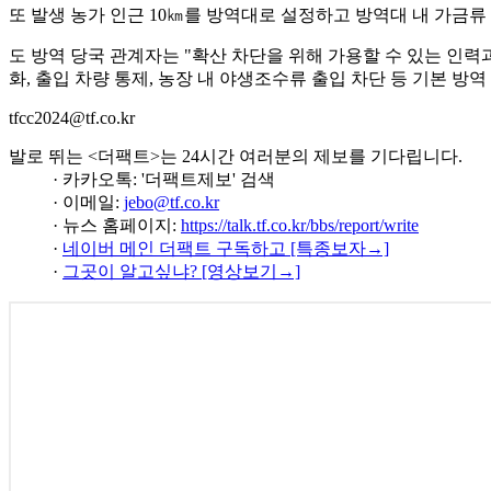
또 발생 농가 인근 10㎞를 방역대로 설정하고 방역대 내 가금류
도 방역 당국 관계자는 "확산 차단을 위해 가용할 수 있는 인력과
화, 출입 차량 통제, 농장 내 야생조수류 출입 차단 등 기본 방
tfcc2024@tf.co.kr
발로 뛰는 <더팩트>는 24시간 여러분의 제보를 기다립니다.
· 카카오톡: '더팩트제보' 검색
· 이메일:
jebo@tf.co.kr
· 뉴스 홈페이지:
https://talk.tf.co.kr/bbs/report/write
·
네이버 메인 더팩트 구독하고 [특종보자→]
·
그곳이 알고싶냐? [영상보기→]