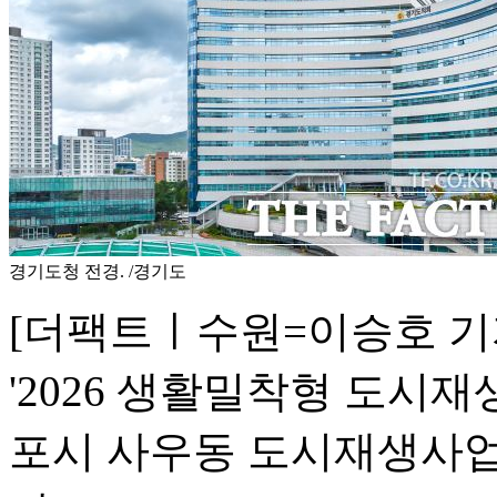
경기도청 전경. /경기도
[더팩트ㅣ수원=이승호 기
'2026 생활밀착형 도시
포시 사우동 도시재생사업