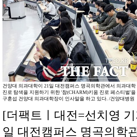
건양대 의과대학이 21일 대전캠퍼스 명곡의학관에서 의과대학
진로 탐색을 지원하기 위한 '참(CHARM)키움 진로 페스티벌'
구훈섭 건양대 의과대학장이 인사말을 하고 있다. /건양대병원
[더팩트ㅣ대전=선치영 기자
일 대전캠퍼스 명곡의학관