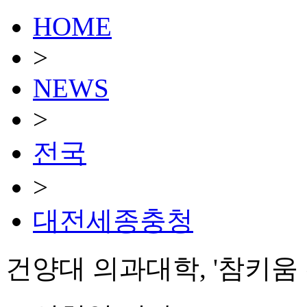
HOME
>
NEWS
>
전국
>
대전세종충청
건양대 의과대학, '참키움