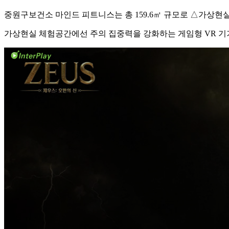
중원구보건소 마인드 피트니스는 총 159.6㎡ 규모로 △가상현실
가상현실 체험공간에선 주의 집중력을 강화하는 게임형 VR 기기 