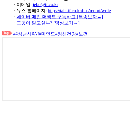
· 이메일:
jebo@tf.co.kr
· 뉴스 홈페이지:
https://talk.tf.co.kr/bbs/report/write
·
네이버 메인 더팩트 구독하고 [특종보자→]
·
그곳이 알고싶냐? [영상보기→]
##성남시#AI#마인드#정신건강#보건