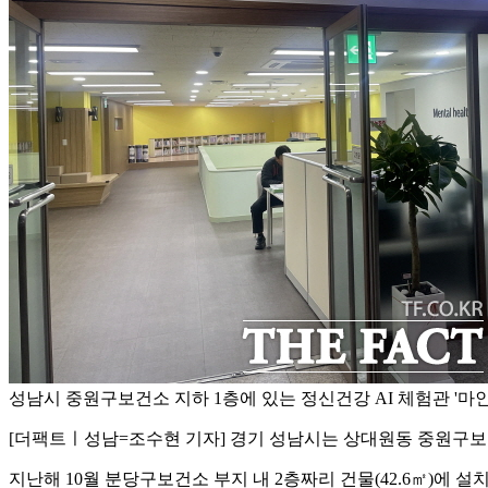
성남시 중원구보건소 지하 1층에 있는 정신건강 AI 체험관 '마인
[더팩트ㅣ성남=조수현 기자] 경기 성남시는 상대원동 중원구보건소
지난해 10월 분당구보건소 부지 내 2층짜리 건물(42.6㎡)에 