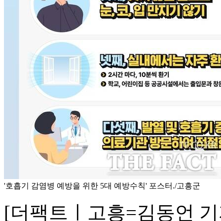
'호흡기 감염병 예방을 위한 5대 예방수칙' 포스터./고흥군
[더팩트ㅣ고흥=김동언 기