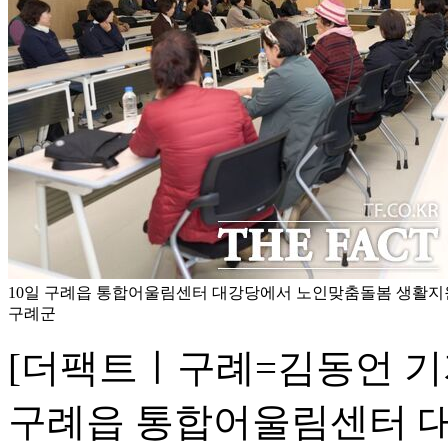
10일 구례읍 통합어울림센터 대강당에서 노인맞춤돌봄 생활지원
구례군
[더팩트ㅣ구례=김동언 기자
구례읍 통합어울림센터 