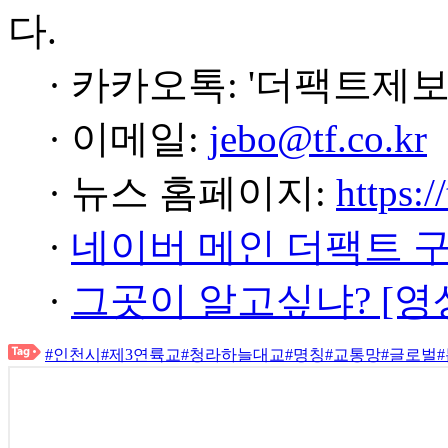
다.
· 카카오톡: '더팩트제보
· 이메일:
jebo@tf.co.kr
· 뉴스 홈페이지:
https:/
·
네이버 메인 더팩트 
·
그곳이 알고싶냐? [영
#인천시
#제3연륙교
#청라하늘대교
#명칭
#교통망
#글로벌