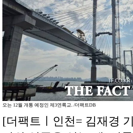
오는 12월 개통 예정인 제3연륙교. /더팩트DB
[더팩트ㅣ인천= 김재경 기자