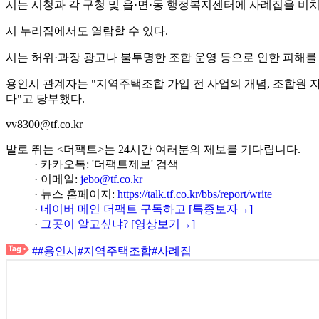
시는 시청과 각 구청 및 읍·면·동 행정복지센터에 사례집을 비치
시 누리집에서도 열람할 수 있다.
시는 허위·과장 광고나 불투명한 조합 운영 등으로 인한 피해를
용인시 관계자는 "지역주택조합 가입 전 사업의 개념, 조합원 자
다"고 당부했다.
vv8300@tf.co.kr
발로 뛰는 <더팩트>는 24시간 여러분의 제보를 기다립니다.
· 카카오톡: '더팩트제보' 검색
· 이메일:
jebo@tf.co.kr
· 뉴스 홈페이지:
https://talk.tf.co.kr/bbs/report/write
·
네이버 메인 더팩트 구독하고 [특종보자→]
·
그곳이 알고싶냐? [영상보기→]
##용인시#지역주택조합#사례집