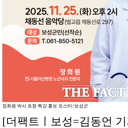
정희원 박사 초청 특강 홍보 포스터./보성군
[더팩트ㅣ보성=김동언 기자