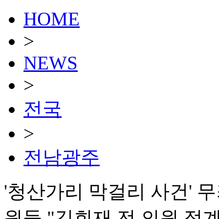
HOME
>
NEWS
>
전국
>
전남광주
'청산가리 막걸리 사건' 
원들 "김회재 전 의원 정계