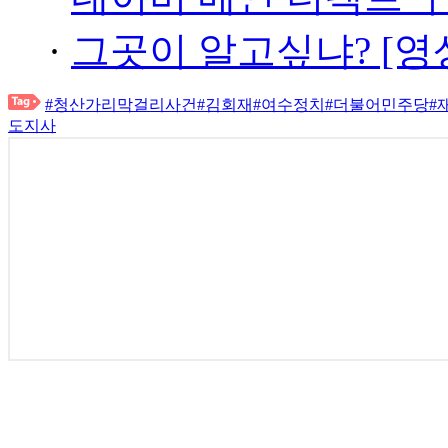
·
그곳이 알고싶냐? [영
#청산가리막걸리사건
#김회재
#여수정치
#더불어민주당
#
도지사