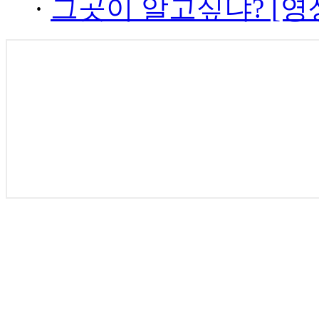
·
그곳이 알고싶냐? [영