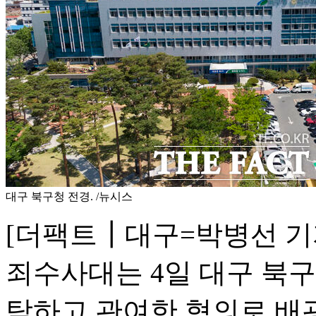
대구 북구청 전경. /뉴시스
[더팩트┃대구=박병선 기
죄수사대는 4일 대구 북
탁하고 관여한 혐의로 배