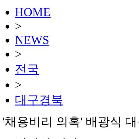
HOME
>
NEWS
>
전국
>
대구경북
'채용비리 의혹' 배광식 