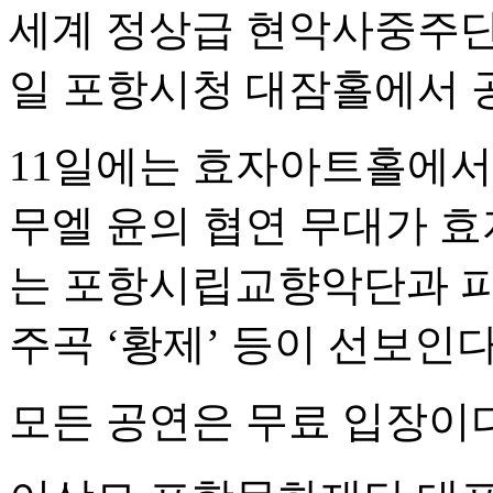
세계 정상급 현악사중주단
일 포항시청 대잠홀에서 
11일에는 효자아트홀에서
무엘 윤의 협연 무대가 효
는 포항시립교향악단과 피
주곡 ‘황제’ 등이 선보인다
모든 공연은 무료 입장이다