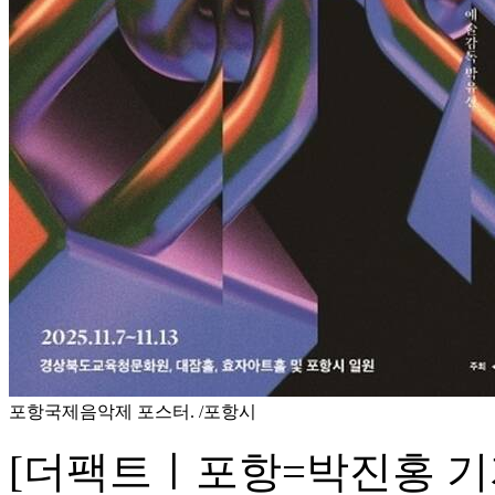
포항국제음악제 포스터. /포항시
[더팩트ㅣ포항=박진홍 기자