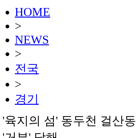
HOME
>
NEWS
>
전국
>
경기
'육지의 섬' 동두천 걸산동
'거부' 당해