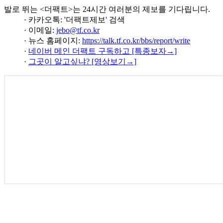
발로 뛰는 <더팩트>는 24시간 여러분의 제보를 기다립니다.
· 카카오톡: '더팩트제보' 검색
· 이메일:
jebo@tf.co.kr
· 뉴스 홈페이지:
https://talk.tf.co.kr/bbs/report/write
·
네이버 메인 더팩트 구독하고 [특종보자→]
·
그곳이 알고싶냐? [영상보기→]