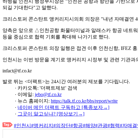
하병필 인천시 행정부시장은 "인천은 공항과 항만을 기반으로 
되길 기대한다"고 말했다.
크리스토퍼 콘스탄트 앵커리지시의회 의장은 "내년 자매결연 40
양측은 앞으로 △인천공항 화물터미널과 알래스카 항공 네트워크
등을 중심으로 협력 기회를 확대해 나가기로 했다.
크리스토퍼 콘스탄트 의장 일행은 접견 이후 인천신항, IFEZ 
인천시는 이번 방문을 계기로 앵커리지 시정부 및 관련 기관과의
infact@tf.co.kr
발로 뛰는 <더팩트>는 24시간 여러분의 제보를 기다립니다.
· 카카오톡: '더팩트제보' 검색
· 이메일:
jebo@tf.co.kr
· 뉴스 홈페이지:
https://talk.tf.co.kr/bbs/report/write
·
네이버 메인 더팩트 구독하고 [특종보자→]
·
그곳이 알고싶냐? [영상보기→]
#인천시
#앵커리지
#의장단
#항공
#해양
#관광
#협력
#자매결