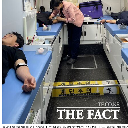
한마음혈액원이 22일 LG화학 청주공장과 '생명나눔 헌혈 캠페인