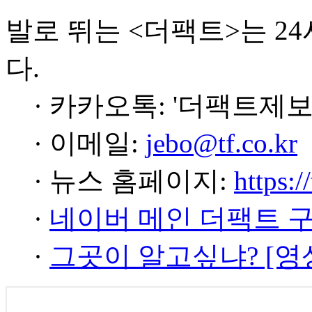
발로 뛰는 <더팩트>는 2
다.
· 카카오톡: '더팩트제보
· 이메일:
jebo@tf.co.kr
· 뉴스 홈페이지:
https:/
·
네이버 메인 더팩트 
·
그곳이 알고싶냐? [영