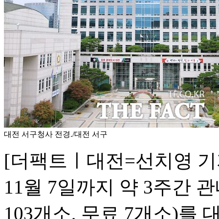
대전 서구청사 전경./대전 서구
[더팩트ㅣ대전=선치영 기자
11월 7일까지 약 3주간 
103개소, 무료 7개소)