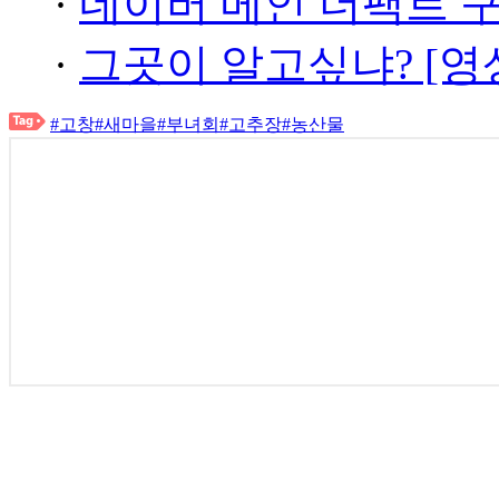
·
네이버 메인 더팩트 
·
그곳이 알고싶냐? [영
#고창
#새마을
#부녀회
#고추장
#농산물