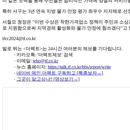
이 같은 노력을 통해 주민들은 합리적인 가격에 양질의 서비스
특히 서구는 3년 연속 지방 물가 안정 평가 최우수 지자체로 선
서철모 청장은 "이번 수상은 착한가격업소 정책이 주민과 소상
로 지원함으로써 지역경제 활성화와 물가 안정에 힘쓰겠다"고 
tfcc2024@tf.co.kr
발로 뛰는 <더팩트>는 24시간 여러분의 제보를 기다립니다.
· 카카오톡: '더팩트제보' 검색
· 이메일:
jebo@tf.co.kr
· 뉴스 홈페이지:
https://talk.tf.co.kr/bbs/report/write
·
네이버 메인 더팩트 구독하고 [특종보자→]
·
그곳이 알고싶냐? [영상보기→]