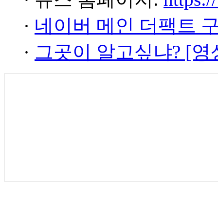
·
네이버 메인 더팩트 
·
그곳이 알고싶냐? [영