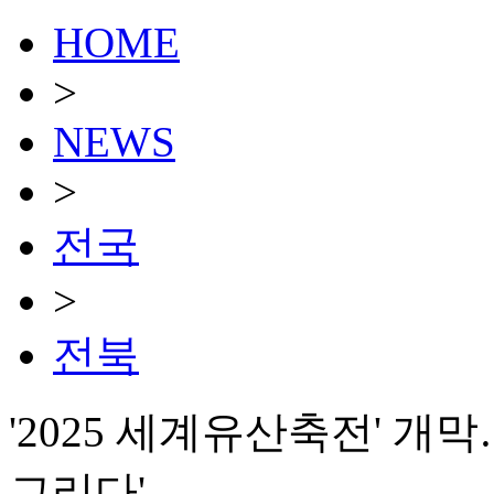
HOME
>
NEWS
>
전국
>
전북
'2025 세계유산축전' 개
그리다'