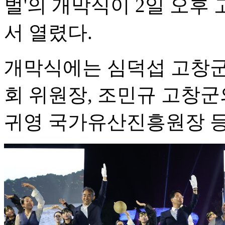
벌'의 개막식이 2일 오
서 열렸다.
개막식에는 심덕섭 고창군
회 위원장, 조민규 고창군
귀영 국가유산진흥원장 등