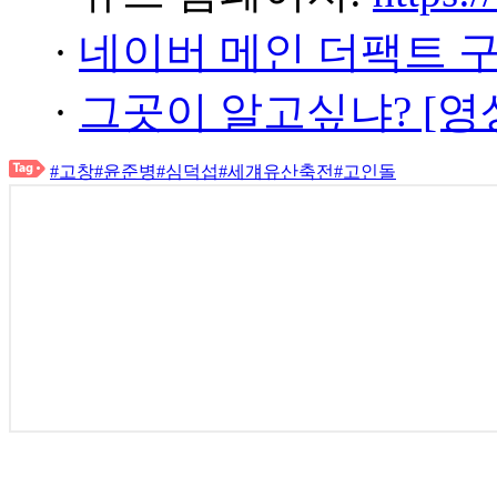
·
네이버 메인 더팩트 
·
그곳이 알고싶냐? [영
#고창
#윤준병
#심덕섭
#세걔유산축전
#고인돌