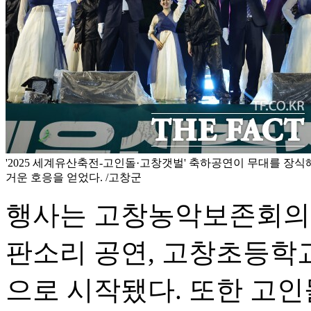
'2025 세계유산축전-고인돌·고창갯벌' 축하공연이 무대를 장식
거운 호응을 얻었다. /고창군
행사는 고창농악보존회의
판소리 공연, 고창초등학
으로 시작됐다. 또한 고