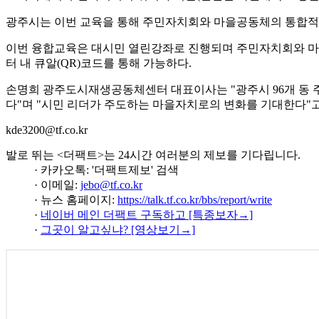
광주시는 이번 교육을 통해 주민자치회와 마을공동체의 통합적 
이번 융합교육은 대시민 열린강좌로 진행되며 주민자치회와 마
터 내 큐알(QR)코드를 통해 가능하다.
손명희 광주도시재생공동체센터 대표이사는 "광주시 96개 동
다"며 "시민 리더가 주도하는 마을자치로의 변화를 기대한다"고
kde3200@tf.co.kr
발로 뛰는 <더팩트>는 24시간 여러분의 제보를 기다립니다.
· 카카오톡: '더팩트제보' 검색
· 이메일:
jebo@tf.co.kr
· 뉴스 홈페이지:
https://talk.tf.co.kr/bbs/report/write
·
네이버 메인 더팩트 구독하고 [특종보자→]
·
그곳이 알고싶냐? [영상보기→]