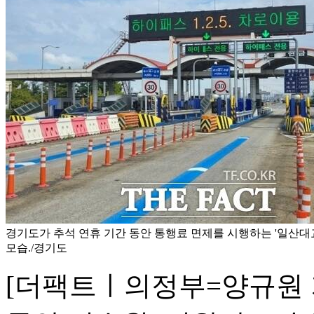
경기도가 추석 연휴 기간 동안 통행료 면제를 시행하는 '일산대
모습./경기도
[더팩트ㅣ의정부=양규원 