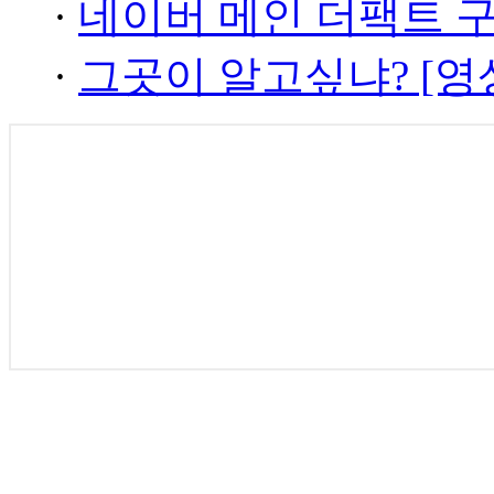
·
네이버 메인 더팩트 
·
그곳이 알고싶냐? [영