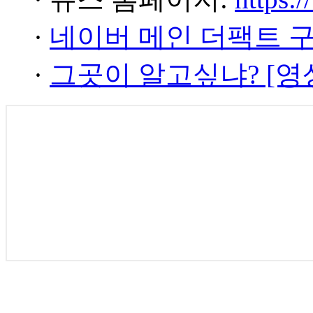
·
네이버 메인 더팩트 
·
그곳이 알고싶냐? [영