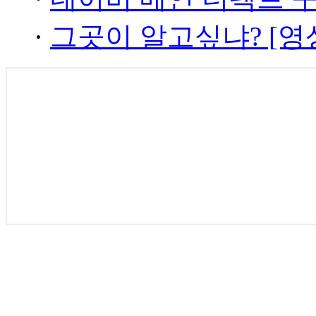
·
그곳이 알고싶냐? [영