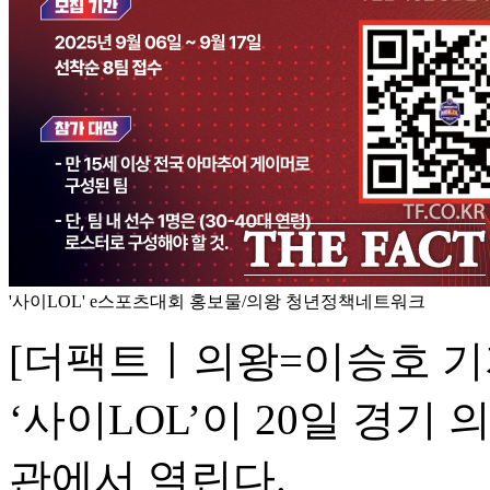
'사이LOL' e스포츠대회 홍보물/의왕 청년정책네트워크
[더팩트ㅣ의왕=이승호 기
‘사이LOL’이 20일 경
관에서 열린다.