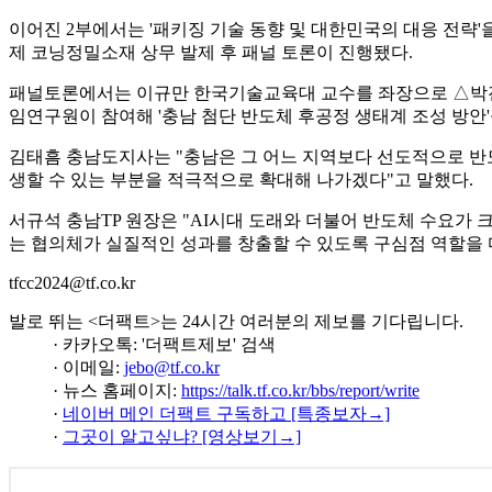
이어진 2부에서는 '패키징 기술 동향 및 대한민국의 대응 전략'을 주제로
제 코닝정밀소재 상무 발제 후 패널 토론이 진행됐다.
패널토론에서는 이규만 한국기술교육대 교수를 좌장으로 △박진
임연구원이 참여해 '충남 첨단 반도체 후공정 생태계 조성 방안
김태흠 충남도지사는 "충남은 그 어느 지역보다 선도적으로 반도
생할 수 있는 부분을 적극적으로 확대해 나가겠다"고 말했다.
서규석 충남TP 원장은 "AI시대 도래와 더불어 반도체 수요가 
는 협의체가 실질적인 성과를 창출할 수 있도록 구심점 역할을 
tfcc2024@tf.co.kr
발로 뛰는 <더팩트>는 24시간 여러분의 제보를 기다립니다.
· 카카오톡: '더팩트제보' 검색
· 이메일:
jebo@tf.co.kr
· 뉴스 홈페이지:
https://talk.tf.co.kr/bbs/report/write
·
네이버 메인 더팩트 구독하고 [특종보자→]
·
그곳이 알고싶냐? [영상보기→]