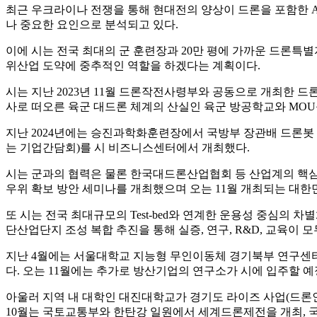
최근 우크라이나 전쟁을 통해 현대전의 양상이 드론을 포함한 A
나 중요한 요인으로 분석되고 있다.
이에 시는 전국 최대의 군 훈련장과 20만 평에 가까운 드론특별
위산업 도약에 중추적인 역할을 하겠다는 계획이다.
시는 지난 2023년 11월 드론작전사령부와 공동으로 개최한 
사로 떠오른 육군 대드론 체계의 산실인 육군 방공학교와 MOU
지난 2024년에는 승진과학화훈련장에서 국방부 장관배 드론봇 
는 기업간담회)를 시 비즈니스센터에서 개최했다.
시는 군과의 협력은 물론 한국대드론산업협회 등 산업계의 핵심적
우위 확보 방안 세미나를 개최했으며 오는 11월 개최되는 대
또 시는 전국 최대규모의 Test-bed와 연계한 운용성 중심의 차
단산업단지 조성 복합 추진을 통해 실증, 연구, R&D, 교육이 
지난 4월에는 서울대학교 지능형 무인이동체 경기북부 연구센터
다. 오는 11월에는 추가로 방산기업의 연구소가 시에 입주할 예
아울러 지역 내 대학인 대진대학교가 경기도 라이즈 사업(드론
10월는 국토교통부와 한탄강 일원에서 세계드론제전을 개최, 