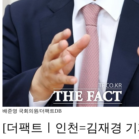
배준영 국회의원/더팩트DB
[더팩트ㅣ인천=김재경 기