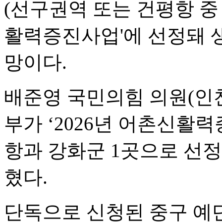
(선구권역 또는 건평항 중
활력증진사업'에 선정돼 
망이다.
배준영 국민의힘 의원(인
부가 ‘2026년 어촌신활
항과 강화군 1곳으로 선정
혔다.
단독으로 신청된 중구 예