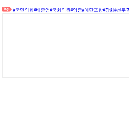
#국민의힘
#배준영
#국회의원
#영종
#예단포항
#강화
#선두