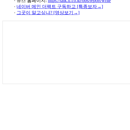
· 뉴스 홈페이지:
https://talk.tf.co.kr/bbs/report/write
·
네이버 메인 더팩트 구독하고 [특종보자→]
·
그곳이 알고싶냐? [영상보기→]